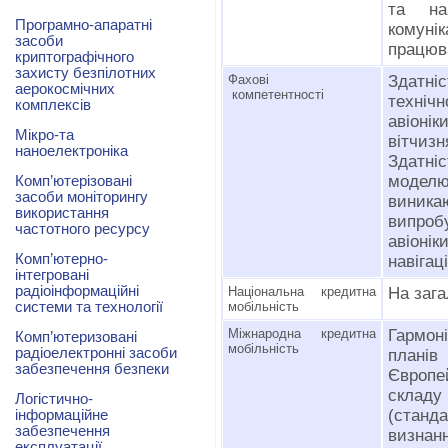
та на
Програмно-апаратні
комуні
засоби
працюва
криптографічного
захисту безпілотних
Фахові
Здатн
аерокосмічних
компетентності
техніч
комплексів
авіоні
Мікро-та
вітчи
наноелектроніка
Здатніс
моделюв
Комп’ютерізовані
засоби моніторингу
виник
використання
випробу
частотного ресурсу
авіоні
Комп’ютерно-
навігац
інтегровані
радіоінформаційні
Національна кредитна
На зага
системи та технології
мобільність
Міжнародна кредитна
Гармон
Комп’ютеризовані
мобільність
радіоелектронні засоби
планів
забезпечення безпеки
Європей
складу
Логістично-
(стан
інформаційне
забезпечення
визнан
експлуатації