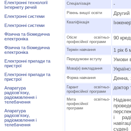
Електронні технології
Спеціалізація
-
Інтернету речей
Рівень вищої освіти
Другий 
Електронні системи
Кваліфікація
Інженер
Електронні системи
Фізична та біомедична
Обсяг освітньо-
90 кре
електроніка
професійної програми
Фізична та біомедична
Термін навчання
1 рік 6 
електроніка
Передумови вступу
Умови 
Електронні прилади та
пристрої
Мова(и) викладання
Українс
Електронні прилади та
Форма навчання
Денна, 
пристрої
Гарант освітньо-
доктор 
Апаратура
професійної програми
радіозв’язку,
радіомовлення і
Мета освітньо-
Надання
телебачення
професійної
провед
програми
Апаратура
перспек
радіозв’язку,
і раді
радіомовлення і
навіга
телебачення
суден)