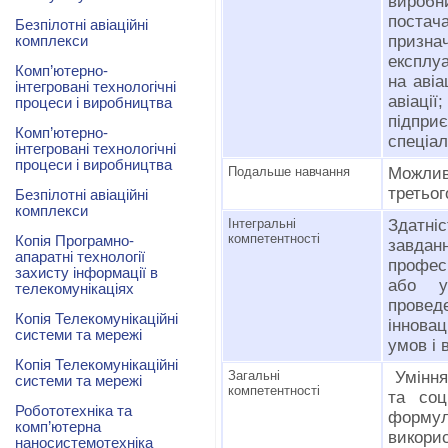
виробн
постач
Безпілотні авіаційні
признач
комплекси
експлуа
Комп’ютерно-
на аві
інтегровані технологічні
авіації
процеси і виробництва
підпри
Комп’ютерно-
спеціал
інтегровані технологічні
процеси і виробництва
Подальше навчання
Можлив
третьог
Безпілотні авіаційні
комплекси
Інтегральні
Здатні
компетентності
Копія Програмно-
завда
апаратні технології
професі
захисту інформації в
або у
телекомунікаціях
прове
Копія Телекомунікаційні
іннова
системи та мережі
умов і 
Копія Телекомунікаційні
Загальні
Уміння
системи та мережі
компетентності
та соц
Робототехніка та
форму
комп’ютерна
викори
наносистемотехніка