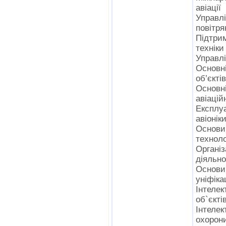
авіації
Управл
повітря
Підтри
техніки
Управлі
Основн
об’єктів
Основн
авіацій
Експлу
авіонік
Основи
технолог
Органі
діяльно
Основи
уніфіка
Інтеле
об`єкті
Інтеле
охорон