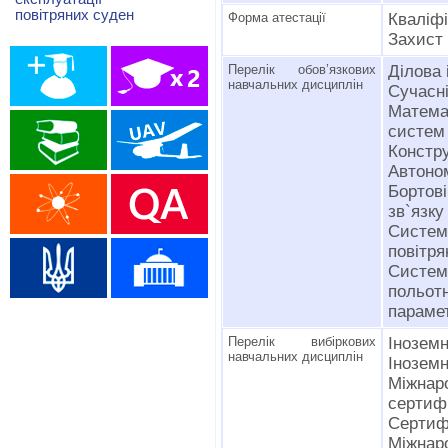
повітряних суден
Форма атестації
Кваліфі
Захист
Перелік обов’язкових
Ділова 
навчальних дисциплін
Сучасні
Матема
систем 
Констру
Автоном
Бортові
зв`язку
Систе
повітря
Систем
польот
параме
Перелік вибіркових
Інозем
навчальних дисциплін
Іноземн
Міжна
сертифі
Сертифі
Міжнар