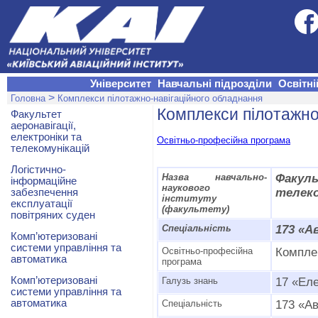
Університет
Навчальні підрозділи
Освітні
>
Головна
Комплекси пілотажно-навігаційного обладнання
Комплекси пілотажно
Факультет
аеронавігації,
електроніки та
Освітньо-професійна програма
телекомунікацій
Логістично-
Назва навчально-
Факул
інформаційне
наукового
телеко
забезпечення
інституту
експлуатації
(факультету)
повітряних суден
Спеціальність
173 «Ав
Комп’ютеризовані
системи управління та
Освітньо-професійна
Комплек
автоматика
програма
Комп’ютеризовані
Галузь знань
17 «Еле
системи управління та
автоматика
Спеціальність
173 «Ав