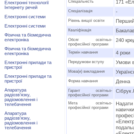
Спеціальність
171 «Ел
Електронні технології
Інтернету речей
Спеціалізація
-
Електронні системи
Рівень вищої освіти
Перший
Електронні системи
Кваліфікація
Бакалав
Фізична та біомедична
електроніка
Обсяг освітньо-
240 кре
професійної програми
Фізична та біомедична
Термін навчання
4 роки
електроніка
Передумови вступу
Умови 
Електронні прилади та
пристрої
Мова(и) викладання
Українс
Електронні прилади та
пристрої
Форма навчання
Денна
Апаратура
Гарант освітньо-
Сібрук 
радіозв’язку,
професійної програми
радіомовлення і
Мета освітньо-
Надати
телебачення
професійної програми
навичк
Апаратура
профе
радіозв’язку,
«Елект
радіомовлення і
подал
телебачення
«Електр