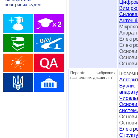
Цифрова
повітряних суден
Вимірюв
Силова 
Антенні
Мікрохв
Апарат
Електро
Електро
Основи 
Основи 
Основи 
Перелік вибіркових
Іноземн
навчальних дисциплін
Алгорит
Вузли,
апарату
Чисельн
Основи
систем
Основи 
Основи 
Електро
Структу