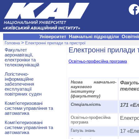
Університет
Навчальні підрозділи
Освітні
>
Головна
Електронні прилади та пристрої
Електронні прилади 
Факультет
аеронавігації,
електроніки та
Освітньо-професійна програма
телекомунікацій
Логістично-
інформаційне
Назва навчально-
Факул
забезпечення
наукового
телеко
експлуатації
інституту
повітряних суден
(факультету)
Комп’ютеризовані
Спеціальність
171 «Е
системи управління та
автоматика
Освітньо-професійна
Електро
програма
Комп’ютеризовані
системи управління та
Галузь знань
17 «Еле
автоматика