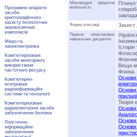
Міжнародна кредитна
Плану
мобільність
Програмно-апаратні
співр
засоби
заклад
криптографічного
захисту безпілотних
Форма атестації
Захист
аерокосмічних
комплексів
Перелік обов’язкових
Українс
навчальних дисциплін
Іноземн
Мікро-та
наноелектроніка
Історія
Філософ
Комп’ютерізовані
Фізичне
засоби моніторингу
використання
Вища м
частотного ресурсу
Фізика.
Основи
Комп’ютерно-
електро
інтегровані
радіоінформаційні
Основ
системи та технології
приладі
Теорія 
Комп’ютеризовані
радіоелектронні засоби
Основи
забезпечення безпеки
Аналого
Основи 
Логістично-
Основи
інформаційне
забезпечення
пристро
експлуатації