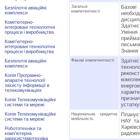
Загальні
Базові
Безпілотні авіаційні
компетентності
комплекси
необхі
дисцип
Комп’ютерно-
Здатні
інтегровані технологічні
Уміння
процеси і виробництва
прийма
Комп’ютерно-
письмов
інтегровані технологічні
Знання 
процеси і виробництва
Фахові компетентності
Здатніс
Безпілотні авіаційні
комплекси
технол
реконс
Копія Програмно-
компле
апаратні технології
захисту інформації в
енерго
телекомунікаціях
характ
призна
Копія Телекомунікаційні
устатку
системи та мережі
Копія Телекомунікаційні
Національна кредитна
Плануєт
мобільність
системи та мережі
НАУ та 
Харкі
Робототехніка та
радіоел
комп’ютерна
наносистемотехніка