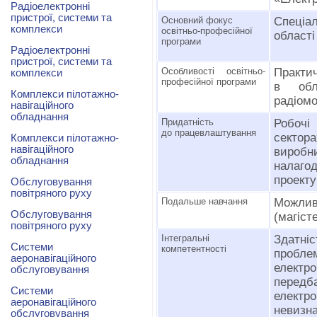
Радіоелектронні
пристрої, системи та
Основний фокус
Спеціа
комплекси
освітньо-професійної
області
програми
Радіоелектронні
пристрої, системи та
Особливості освітньо-
Практич
комплекси
професійної програми
в обла
Комплекси пілотажно-
радіомо
навігаційного
обладнання
Придатність
Робоч
до працевлаштування
сектор
Комплекси пілотажно-
навігаційного
вироб
обладнання
налаг
проекту
Обслуговування
повітряного руху
Подальше навчання
Можлив
Обслуговування
(магіст
повітряного руху
Інтегральні
Здатніс
Системи
компетентності
проблем
аеронавігаційного
елект
обслуговування
передб
Системи
електро
аеронавігаційного
невизна
обслуговування