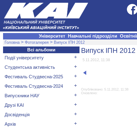
Університет
Навчальні підрозділи
Освітні
>
>
Головна
Фотогалерея
Випуск ІПН 2012
Випуск ІПН 2012
Всі альбоми
+
Події університету
5.11.2012, 11:38
+
Студентська активність
+
Фестиваль Студвесна-2025
+
Фестиваль Студвесна-2024
Опубліковано: 5.11.2012, 11:38
Оновлено:
+
Випускники НАУ
+
Друзі КАІ
+
Досвіденція
+
Архів