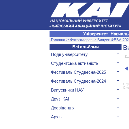
Університет
Навчаль
>
>
Головна
Фотогалерея
Випуск ФЕБА 202
В
Всі альбоми
+
Події університету
11
+
Студентська активність
+
Фестиваль Студвесна-2025
+
Фестиваль Студвесна-2024
Опуб
Оно
+
Випускники НАУ
+
Друзі КАІ
+
Досвіденція
+
Архів