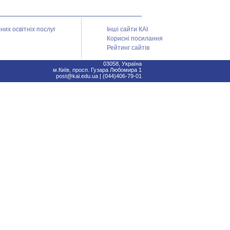
их освітніх послуг
Інші сайти КАІ
Корисні посилання
Рейтинг сайтів
03058, Україна
м.Київ, просп. Гузара Любомира 1
post@kai.edu.ua | (044)406-79-01