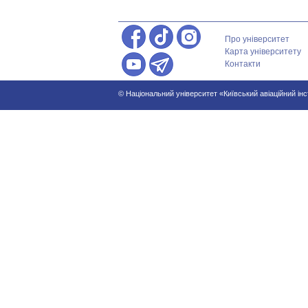
Про університет
Карта університету
Контакти
© Національний університет «Київський авіаційний ін