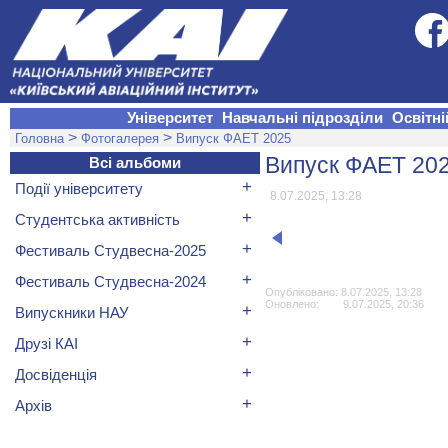
Університет
Навчальні підрозділи
Освітні
>
>
Головна
Фотогалерея
Випуск ФАЕТ 2025
Випуск ФАЕТ 20
Всі альбоми
+
Події університету
8.07.2025, 13:28
+
Студентська активність
+
Фестиваль Студвесна-2025
+
Фестиваль Студвесна-2024
Опубліковано: 8.07.2025, 13:28
Оновлено: 9.07.2025, 20:36
+
Випускники НАУ
+
Друзі КАІ
+
Досвіденція
+
Архів