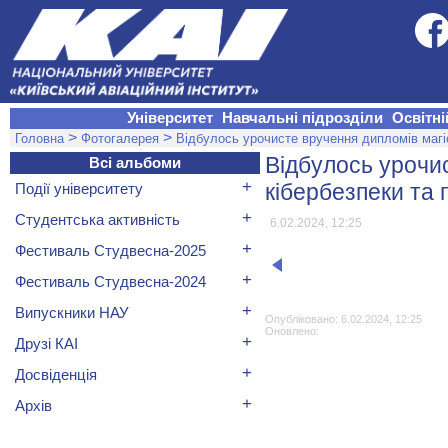
Університет
Навчальні підрозділи
Освітні
>
>
Головна
Фотогалерея
Відбулось урочисте вручення дипломів магіс
Відбулось урочи
Всі альбоми
+
кібербезпеки та 
Події університету
+
Студентська активність
6.02.2024, 12:25
+
Фестиваль Студвесна-2025
+
Фестиваль Студвесна-2024
+
Випускники НАУ
Опубліковано: 6.02.2024, 12:25
Оновлено:
+
Друзі КАІ
+
Досвіденція
+
Архів