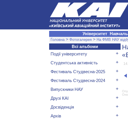
Університет
Навчаль
>
>
Головна
Фотогалерея
На ФМВ НАУ відбу
Н
Всі альбоми
+
«
Події університету
+
Студентська активність
14
+
Фестиваль Студвесна-2025
+
Фестиваль Студвесна-2024
+
Випускники НАУ
Опу
Он
+
Друзі КАІ
+
Досвіденція
+
Архів