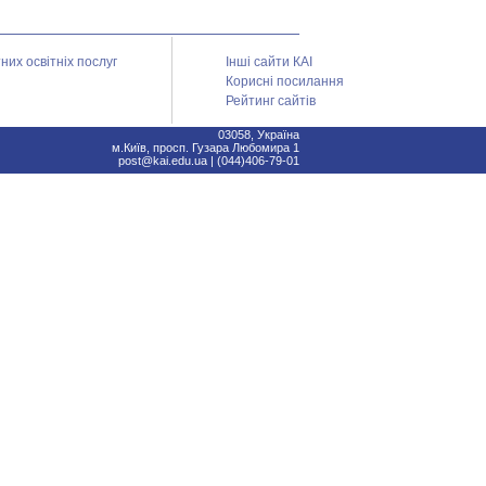
их освітніх послуг
Інші сайти КАІ
Корисні посилання
Рейтинг сайтів
03058, Україна
м.Київ, просп. Гузара Любомира 1
post@kai.edu.ua | (044)406-79-01