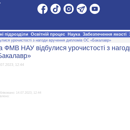
ні підрозділи
Освітній процес
Наука
Забезпечення якості
лися урочистості з нагоди вручення дипломів ОС «Бакалавр»
а ФМВ НАУ відбулися урочистості з наго
Бакалавр»
.07.2023, 12:44
бліковано: 14.07.2023, 12:44
овлено: