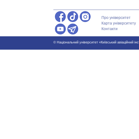
Про університет
Карта університету
Контакти
© Національний університет «Київський авіаційний ін