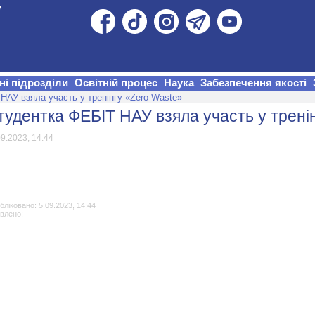
ні підрозділи
Освітній процес
Наука
Забезпечення якості
НАУ взяла участь у тренінгу «Zero Waste»
тудентка ФЕБІТ НАУ взяла участь у трені
09.2023, 14:44
ліковано: 5.09.2023, 14:44
овлено: