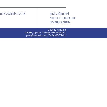
их освітніх послуг
Інші сайти КАІ
Корисні посилання
Рейтинг сайтів
03058, Україна
м.Київ, просп. Гузара Любомира 1
post@kai.edu.ua | (044)406-79-01