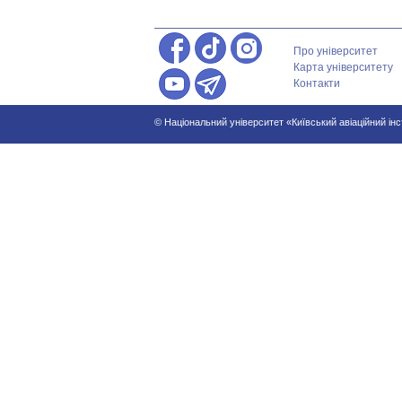
Про університет
Карта університету
Контакти
© Національний університет «Київський авіаційний ін