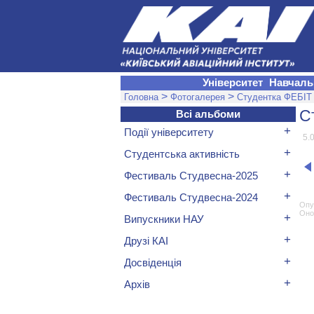
Університет
Навчаль
>
>
Головна
Фотогалерея
Студентка ФЕБІТ 
С
Всі альбоми
+
Події університету
5.
+
Студентська активність
+
Фестиваль Студвесна-2025
+
Фестиваль Студвесна-2024
Опуб
Он
+
Випускники НАУ
+
Друзі КАІ
+
Досвіденція
+
Архів