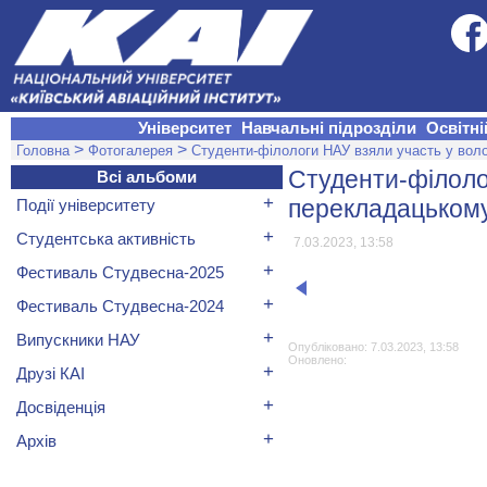
Університет
Навчальні підрозділи
Освітні
>
>
Головна
Фотогалерея
Студенти-філологи НАУ взяли участь у вол
Студенти-філоло
Всі альбоми
+
перекладацькому
Події університету
+
Студентська активність
7.03.2023, 13:58
+
Фестиваль Студвесна-2025
+
Фестиваль Студвесна-2024
+
Випускники НАУ
Опубліковано: 7.03.2023, 13:58
Оновлено:
+
Друзі КАІ
+
Досвіденція
+
Архів