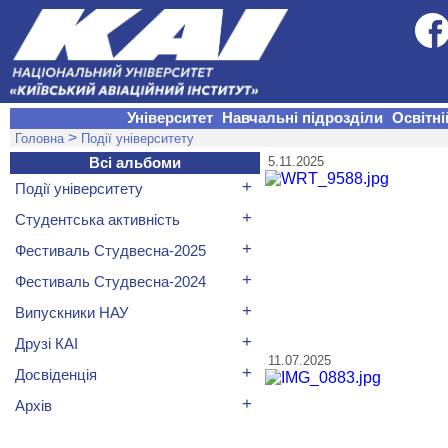
Університет
Навчальні підрозділи
Освітні
>
Головна
Події університету
5.11.2025
Всі альбоми
+
Події університету
+
Студентська активність
+
Фестиваль Студвесна-2025
+
Фестиваль Студвесна-2024
+
Випускники НАУ
+
Друзі КАІ
11.07.2025
+
Досвіденція
+
Архів