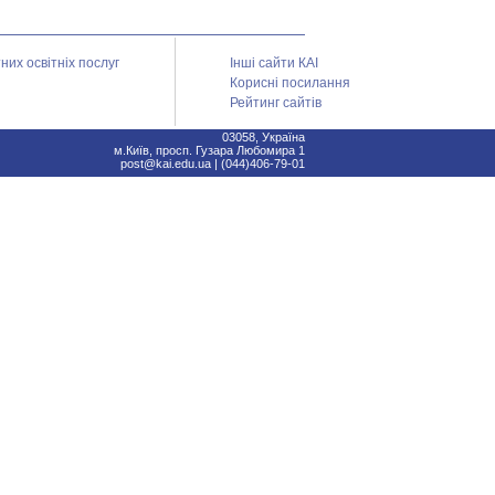
их освітніх послуг
Інші сайти КАІ
Корисні посилання
Рейтинг сайтів
03058, Україна
м.Київ, просп. Гузара Любомира 1
post@kai.edu.ua | (044)406-79-01