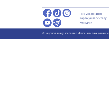
Про університет
Карта університету
Контакти
© Національний університет «Київський авіаційний ін