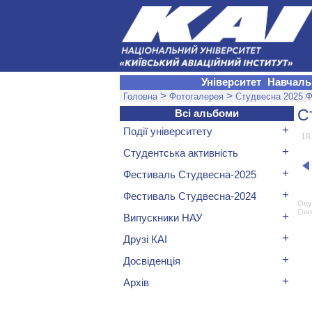
Університет
Навчаль
>
>
Головна
Фотогалерея
Студвесна 2025 Ф
С
Всі альбоми
+
Події університету
18
+
Студентська активність
+
Фестиваль Студвесна-2025
+
Фестиваль Студвесна-2024
Опу
Оно
+
Випускники НАУ
+
Друзі КАІ
+
Досвіденція
+
Архів