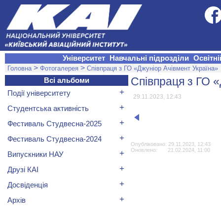
Університет
Навчальні підрозділи
Освітні
>
>
Головна
Фотогалерея
Співпраця з ГО «Джуніор Ачівмент Україна»
Співпраця з ГО 
Всі альбоми
+
Події університету
29.11.2023, 12:43
+
Студентська активність
+
Фестиваль Студвесна-2025
+
Фестиваль Студвесна-2024
Опубліковано: 29.11.2023, 12:43
Оновлено: 21.02.2024, 11:00
+
Випускники НАУ
+
Друзі КАІ
+
Досвіденція
+
Архів