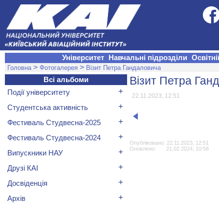
Університет
Навчальні підрозділи
Освітні
>
>
Головна
Фотогалерея
Візит Петра Гандаловича
Візит Петра Ган
Всі альбоми
+
Події університету
22.11.2023, 12:51
+
Студентська активність
+
Фестиваль Студвесна-2025
+
Фестиваль Студвесна-2024
Опубліковано: 22.11.2023, 12:51
Оновлено: 21.02.2024, 10:58
+
Випускники НАУ
+
Друзі КАІ
+
Досвіденція
+
Архів